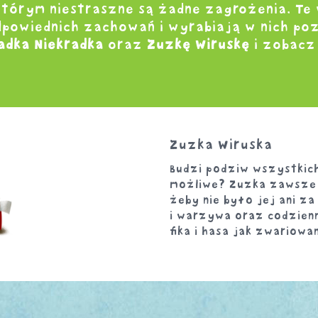
 którym niestraszne są żadne zagrożenia. T
odpowiednich zachowań i wyrabiają w nich p
Tadka Niekradka
oraz
Zuzkę Wiruskę
i zobacz
Zuzka Wiruska
Budzi podziw wszystkich 
możliwe? Zuzka zawsze p
żeby nie było jej ani za
i warzywa oraz codzienn
fika i hasa jak zwariowa