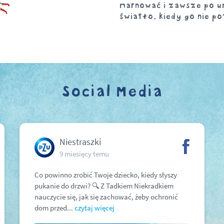
marnować i zawsze po u
światło, kiedy go nie po
Social Media
Niestraszki
9 miesięcy temu
Co powinno zrobić Twoje dziecko, kiedy słyszy
pukanie do drzwi? 🔍 Z Tadkiem Niekradkiem
nauczycie się, jak się zachować, żeby ochronić
dom przed...
czytaj więcej