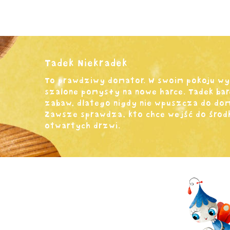
Tadek Niekradek
To prawdziwy domator. W swoim pokoju wy
szalone pomysły na nowe harce. Tadek bar
zabaw, dlatego nigdy nie wpuszcza do do
Zawsze sprawdza, kto chce wejść do środk
otwartych drzwi.