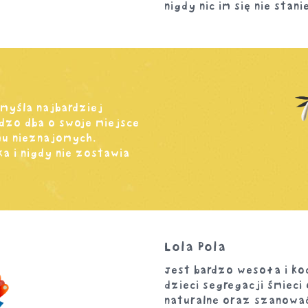
nigdy nic im się nie stani
myśla najbardziej
dzo dba o swoje miejsce
mu nieznajomych.
a i nigdy nie zostawia
Lola Pola
Jest bardzo wesoła i koc
dzieci segregacji śmiec
naturalne oraz szanować