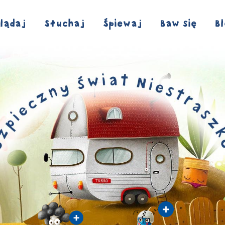
lądaj
Słuchaj
Śpiewaj
Baw się
B