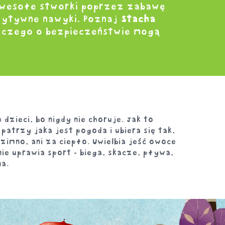
e wesołe stworki poprzez zabawę
ozytywne nawyki. Poznaj
Stacha
 czego o bezpieczeństwie mogą
dzieci, bo nigdy nie choruje. Jak to
atrzy jaka jest pogoda i ubiera się tak,
 zimno, ani za ciepło. Uwielbia jeść owoce
ie uprawia sport - biega, skacze, pływa,
na.