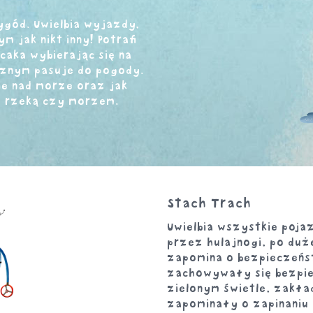
ygód. Uwielbia wyjazdy,
ym jak nikt inny! Potrafi
caka wybierając się na
cznym pasuje do pogody.
ie nad morze oraz jak
, rzeką czy morzem.
Stach Trach
Uwielbia wszystkie poja
przez hulajnogi, po duże
zapomina o bezpieczeńst
zachowywały się bezpie
zielonym świetle, zakład
zapominały o zapinaniu