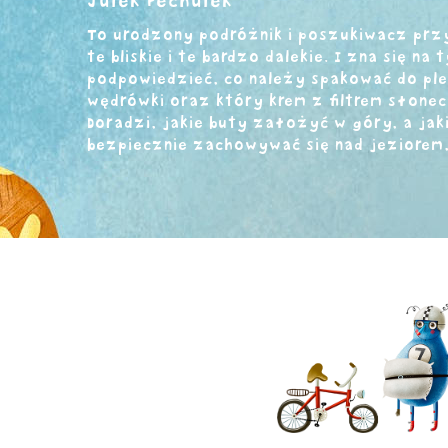
Julek Pechulek
To urodzony podróżnik i poszukiwacz prz
te bliskie i te bardzo dalekie. I zna się na t
podpowiedzieć, co należy spakować do ple
wędrówki oraz który krem z filtrem słone
Doradzi, jakie buty założyć w góry, a jak
bezpiecznie zachowywać się nad jeziorem