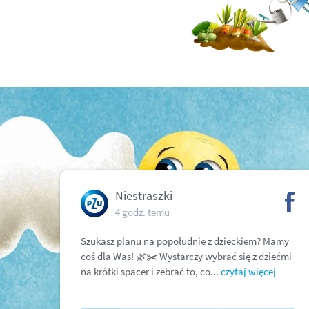
Niestraszki
4 godz. temu
Szukasz planu na popołudnie z dzieckiem? Mamy
coś dla Was! 🌿✂️ Wystarczy wybrać się z dziećmi
na krótki spacer i zebrać to, co...
czytaj więcej